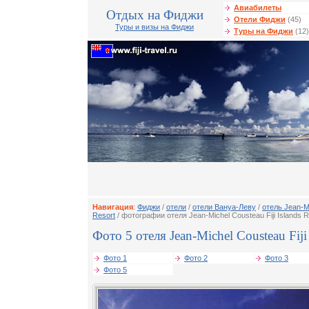
Авиабилеты
Отдых на Фиджи
Отели Фиджи
(45)
Туры и визы на Фиджи
Туры на Фиджи
(12)
Навигация
:
Фиджи
/
отели
/
отели Вануa-Леву
/
отель Jean-Mi
Resort
/ фотографии отеля Jean-Michel Cousteau Fiji Islands R
Фото 5 отеля Jean-Michel Cousteau Fiji 
Фото 1
Фото 2
Фото 3
Фото 5