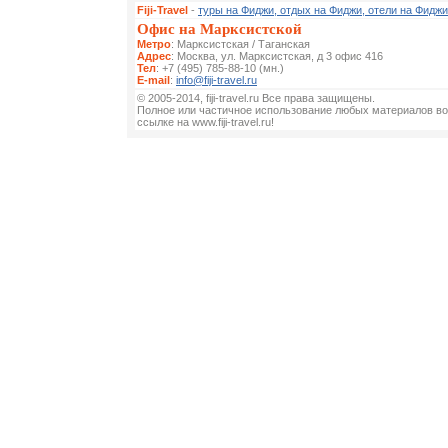
Fiji-Travel
-
туры на Фиджи, отдых на Фиджи, отели на Фиджи
Офис на Марксистской
Метро
: Марксистская / Таганская
Адрес
: Москва, ул. Марксистская, д 3 офис 416
Тел
: +7 (495) 785-88-10 (мн.)
E-mail
:
info@fiji-travel.ru
© 2005-2014, fiji-travel.ru Все права защищены.
Полное или частичное использование любых материалов во
ссылке на www.fiji-travel.ru!