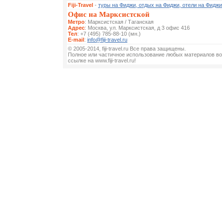
Fiji-Travel
-
туры на Фиджи, отдых на Фиджи, отели на Фиджи
Офис на Марксистской
Метро
: Марксистская / Таганская
Адрес
: Москва, ул. Марксистская, д 3 офис 416
Тел
: +7 (495) 785-88-10 (мн.)
E-mail
:
info@fiji-travel.ru
© 2005-2014, fiji-travel.ru Все права защищены.
Полное или частичное использование любых материалов во
ссылке на www.fiji-travel.ru!