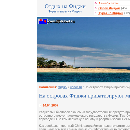
Авиабилеты
Отдых на Фиджи
Отели Фиджи
(45)
Туры и визы на Фиджи
Туры на Фиджи
(12)
Навигация
:
Фиджи
/
новости
/ На островах Фиджи приватиз
На островах Фиджи приватизируют м
14.04.2007
Радикальный способ экономии государственных средств пр
островного южно-тихоокеанского государства Фиджи. Там б
переведены на коммерческую основу и реорганизованы 24 
Как сообщают местный СМИ, фиджийское правительство вы
план, надеясь тем самым повысить эффективность госучре