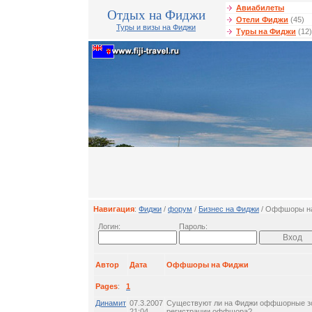
Авиабилеты
Отдых на Фиджи
Отели Фиджи
(45)
Туры и визы на Фиджи
Туры на Фиджи
(12)
Навигация
:
Фиджи
/
форум
/
Бизнес на Фиджи
/ Оффшоры н
Логин:
Пароль:
Автор
Дата
Оффшоры на Фиджи
Pages
:
1
Динамит
07.3.2007
Существуют ли на Фиджи оффшорные зо
21:04
регистрации оффшора?