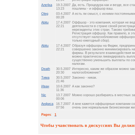
Але4ка
19.3.2007
Да, есть. Процедура как и везде, все ст
13:23
пошлины - и оффшор ваш.
Oleg
03.4.2007
А есть ли смысл, с ихними постоянным
00:28
Abitu
17.4.2007
Оффшор - это компания, которая не вед
22:21
деятельности в стране своей регистрац
нерезиденты этих стран. Таково требова
Регистрация оффшор. Как правило, в эт
отсутствует налогообложение оффшор
только ежегодный сбор).
Abitu
17.4.2007
Образуя оффшоры на Фиджи, предприни
22:21
совершенно законно минимизировать на
фирмы. В результате взаимодействия 
можно практически ликвидировать выпла
существенно уменьшить выплаты по со
налогам.
Death
30.5.2007
Интересно, каким же образом можно за
20:30
налогообложение?
Тима
30.5.2007
Законно - никак.
21:46
Иван
10.6.2007
А как законно?
11:36
Nic
13.7.2007
Можно хорошо разбираясь в местных за
00:06
Анфиса
16.7.2007
А мне кажется оффшорные компании со
07:56
очень они нормальным бизнесменам жиз
Pages
:
1
Чтобы учавствовать в дискуссиях Вы должн