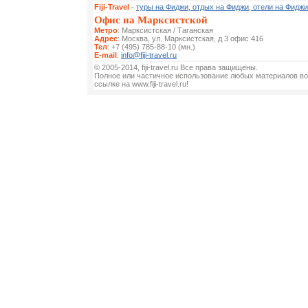
Fiji-Travel
-
туры на Фиджи, отдых на Фиджи, отели на Фиджи
Офис на Марксистской
Метро
: Марксистская / Таганская
Адрес
: Москва, ул. Марксистская, д 3 офис 416
Тел
: +7 (495) 785-88-10 (мн.)
E-mail
:
info@fiji-travel.ru
© 2005-2014, fiji-travel.ru Все права защищены.
Полное или частичное использование любых материалов во
ссылке на www.fiji-travel.ru!