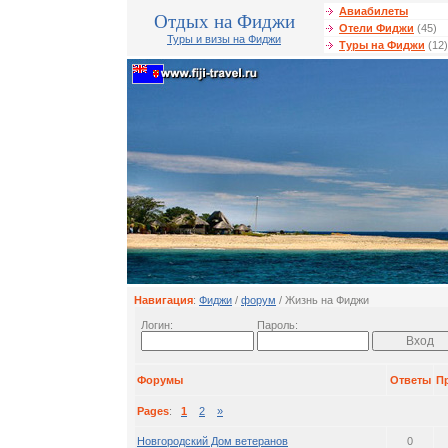
Авиабилеты
Отдых на Фиджи
Отели Фиджи
(45)
Туры и визы на Фиджи
Туры на Фиджи
(12)
Навигация
:
Фиджи
/
форум
/ Жизнь на Фиджи
Логин:
Пароль:
Форумы
Ответы
П
Pages
:
1
2
»
Новгородский Дом ветеранов
0