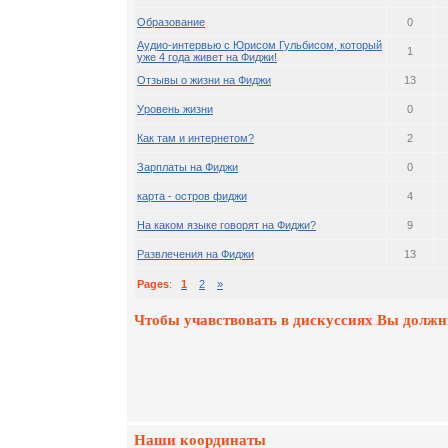
Образование
0
Аудио-интервью с Юрисом Гульбисом, который
1
уже 4 года живет на Фиджи!
Отзывы о жизни на Фиджи
13
Уровень жизни
0
Как там и интернетом?
2
Зарплаты на Фиджи
0
карта - остров фиджи
4
На каком языке говорят на Фиджи?
9
Развлечения на Фиджи
13
Pages
:
1
2
»
Чтобы учавствовать в дискуссиях Вы должн
Наши координаты