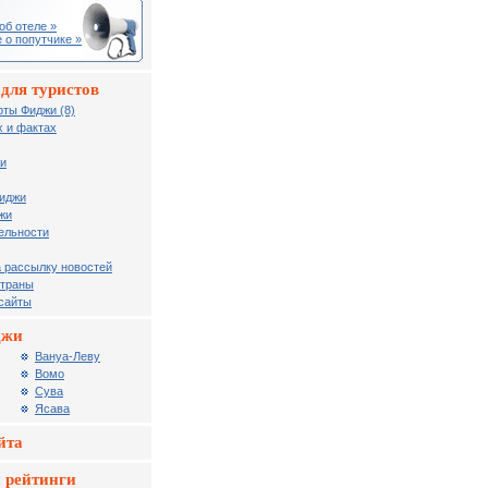
об отеле »
 о попутчике »
для туристов
рты Фиджи (8)
 и фактах
жи
Фиджи
жи
ельности
 рассылку новостей
страны
 сайты
джи
Вануa-Леву
Вомо
Сува
Ясава
йта
 рейтинги