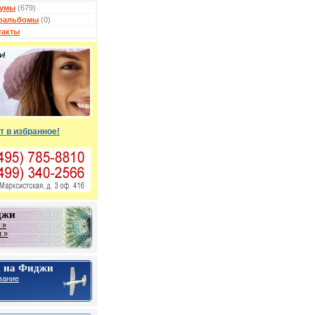
умы
(679)
оальбомы
(0)
такты
т в избранное!
джи
 »
 »
 на Фиджи
вание