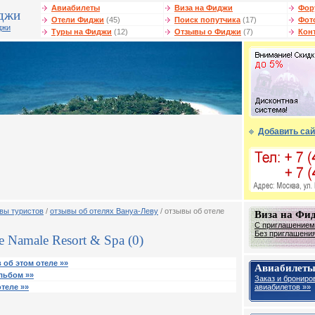
Авиабилеты
Виза на Фиджи
Фор
джи
Отели Фиджи
(45)
Поиск попутчика
(17)
Фот
джи
Туры на Фиджи
(12)
Отзывы о Фиджи
(7)
Кон
Добавить сай
вы туристов
/
отзывы об отелях Вануa-Леву
/ отзывы об отеле
Виза на Фи
С приглашением
Без приглашения
 Namale Resort & Spa (0)
 об этом отеле »»
Авиабилеты
льбом »»
Заказ и брониро
авиабилетов »»
теле »»