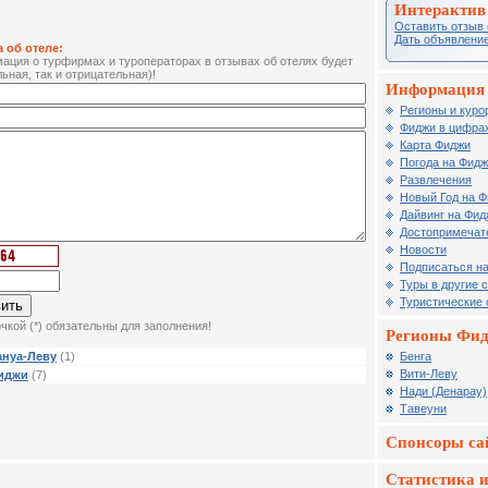
Интерактив
Оставить отзыв 
Дать объявление
 об отеле:
ция о турфирмах и туроператорах в отзывах об отелях будет
ьная, так и отрицательная)!
Информация 
Регионы и куро
Фиджи в цифрах
Карта Фиджи
Погода на Фид
Развлечения
Новый Год на 
Дайвинг на Фид
Достопримечат
Новости
Подписаться на
Туры в другие 
Туристические
чкой (*) обязательны для заполнения!
Регионы Фи
Бенга
ануa-Леву
(1)
Вити-Леву
Фиджи
(7)
Нади (Денарау)
Тавеуни
Спонсоры са
Статистика и