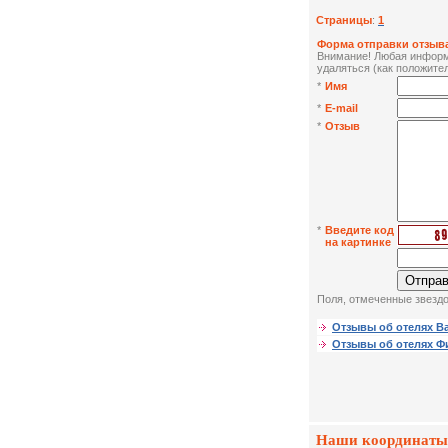
Страницы
:
1
Форма отправки отзыва
Внимание! Любая информа
удаляться (как положител
*
Имя
*
E-mail
*
Отзыв
*
Введите код
на картинке
Поля, отмеченные звездо
Отзывы об отелях В
Отзывы об отелях 
Наши координаты