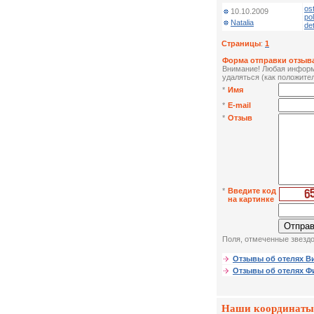
os
10.10.2009
po
Natalia
de
Страницы
:
1
Форма отправки отзыва
Внимание! Любая информа
удаляться (как положител
*
Имя
*
E-mail
*
Отзыв
*
Введите код
на картинке
Поля, отмеченные звездо
Отзывы об отелях В
Отзывы об отелях 
Наши координаты