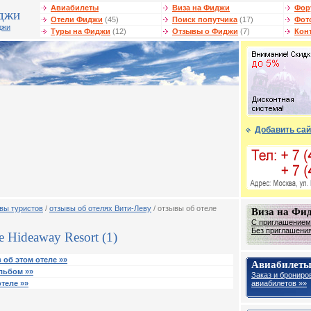
Авиабилеты
Виза на Фиджи
Фор
джи
Отели Фиджи
(45)
Поиск попутчика
(17)
Фот
джи
Туры на Фиджи
(12)
Отзывы о Фиджи
(7)
Кон
Добавить сай
вы туристов
/
отзывы об отелях Вити-Леву
/ отзывы об отеле
Виза на Фи
С приглашением
Без приглашения
 Hideaway Resort (1)
 об этом отеле »»
Авиабилеты
льбом »»
Заказ и брониро
авиабилетов »»
теле »»