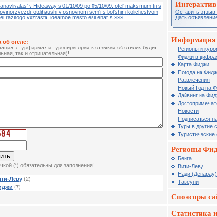
Интерактив
tanavlivalas' v Hideaway s 01/10/09 po 05/10/09. otel' maksimum tri s
Оставить отзыв 
lovinoi zvezdi. otdihaushi v osnovnom sem'i s bol'shim kolichestvom
Дать объявление
tei raznogo vozrasta. ideal'noe mesto esli ehat' s »»»
Информация 
 об отеле:
ция о турфирмах и туроператорах в отзывах об отелях будет
Регионы и куро
ьная, так и отрицательная)!
Фиджи в цифрах
Карта Фиджи
Погода на Фид
Развлечения
Новый Год на 
Дайвинг на Фид
Достопримечат
Новости
Подписаться на
Туры в другие 
Туристические
Регионы Фи
Бенга
чкой (*) обязательны для заполнения!
Вити-Леву
Нади (Денарау)
ити-Леву
(2)
Тавеуни
Фиджи
(7)
Спонсоры са
Статистика и