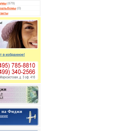
умы
(679)
оальбомы
(0)
такты
т в избранное!
джи
 »
 »
 на Фиджи
вание