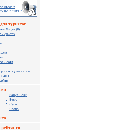
об отеле »
 о попутчике »
для туристов
рты Фиджи (8)
 и фактах
жи
Фиджи
жи
ельности
 рассылку новостей
страны
 сайты
джи
Вануa-Леву
Вомо
Сува
Ясава
йта
 рейтинги